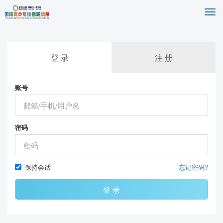
Togg
navi
登 录
注 册
账号
密码
保持会话
忘记密码?
登 录