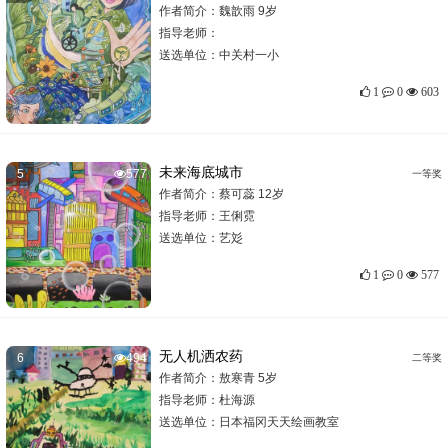
作者简介：魏歆雨 9岁
指导老师：
送选单位：
中关村一小
1
0
603
未来海底城市
5
577
一等奖
作者简介：蔡可蕊 12岁
指导老师：
王俐霓
送选单位：
艺彣
1
0
577
无人机洒农药
6
494
二等奖
作者简介：敖寒青 5岁
指导老师：
杜海源
送选单位：
日本福冈天天绘画教室