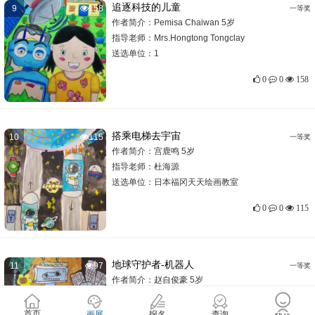
追逐科技的儿童
9
158
一等奖
作者简介：Pemisa Chaiwan 5岁
指导老师：
Mrs.Hongtong Tongclay
送选单位：
1
0
0
158
搭乘电梯去宇宙
10
115
一等奖
作者简介：宫鹿鸣 5岁
指导老师：
杜海源
送选单位：
日本福冈天天绘画教室
0
0
115
地球守护者-机器人
11
97
一等奖
作者简介：赵自俊豪 5岁
指导老师：
杜海源
送选单位：
日本福冈天天绘画教室
首页
画展
报名
查询