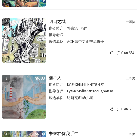
明日之城
2
654
一等奖
作者简介：郭嘉淇 12岁
指导老师：
送选单位：
ACE法中文化交流协会
1
0
654
选举人
3
603
二等奖
作者简介：КлачкевичНикита 4岁
指导老师：
ГулисМайяАлександровна
送选单位：
明斯克61幼儿园
1
0
603
未来在你我手中
4
603
一等奖