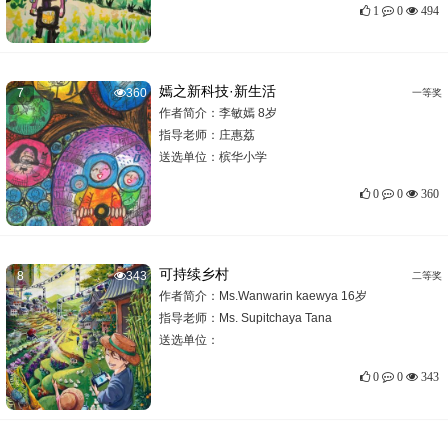
1
0
494
嫣之新科技·新生活
7
360
一等奖
作者简介：李敏嫣 8岁
指导老师：
庄惠荔
送选单位：
槟华小学
0
0
360
可持续乡村
8
343
二等奖
作者简介：Ms.Wanwarin kaewya 16岁
指导老师：
Ms. Supitchaya Tana
送选单位：
0
0
343